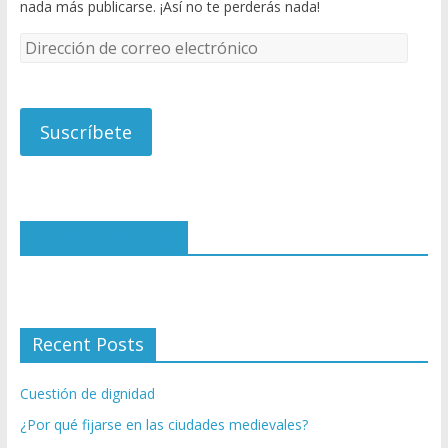
nada más publicarse. ¡Así no te perderás nada!
D
i
r
e
c
c
i
ó
n
Entre Historiaws
d
e
c
o
r
Recent Posts
r
e
Cuestión de dignidad
o
e
¿Por qué fijarse en las ciudades medievales?
l