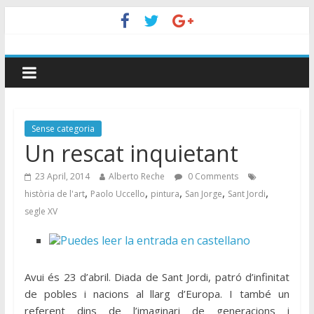
Sense categoria
Un rescat inquietant
23 April, 2014
Alberto Reche
0 Comments
,
,
,
,
,
història de l'art
Paolo Uccello
pintura
San Jorge
Sant Jordi
segle XV
Avui és 23 d’abril. Diada de Sant Jordi, patró d’infinitat
de pobles i nacions al llarg d’Europa. I també un
referent dins de l’imaginari de generacions i