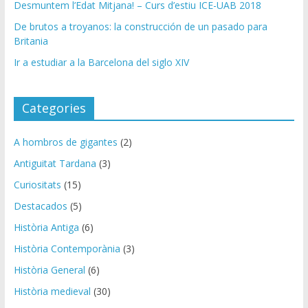
Desmuntem l’Edat Mitjana! – Curs d’estiu ICE-UAB 2018
e
c
De brutos a troyanos: la construcción de un pasado para
t
Britania
r
Ir a estudiar a la Barcelona del siglo XIV
ó
n
i
Categories
c
o
A hombros de gigantes
(2)
Antiguitat Tardana
(3)
Curiositats
(15)
Destacados
(5)
Història Antiga
(6)
Història Contemporània
(3)
Història General
(6)
Història medieval
(30)