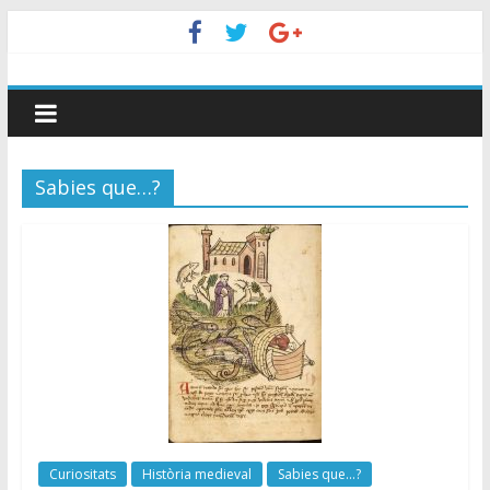
Sabies que…?
Curiositats
Història medieval
Sabies que...?