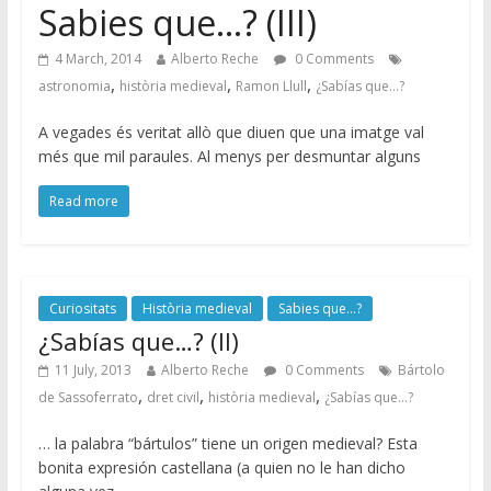
Sabies que…? (III)
4 March, 2014
Alberto Reche
0 Comments
,
,
,
astronomia
història medieval
Ramon Llull
¿Sabías que...?
A vegades és veritat allò que diuen que una imatge val
més que mil paraules. Al menys per desmuntar alguns
Read more
Curiositats
Història medieval
Sabies que...?
¿Sabías que…? (II)
11 July, 2013
Alberto Reche
0 Comments
Bártolo
,
,
,
de Sassoferrato
dret civil
història medieval
¿Sabías que...?
… la palabra “bártulos” tiene un origen medieval? Esta
bonita expresión castellana (a quien no le han dicho