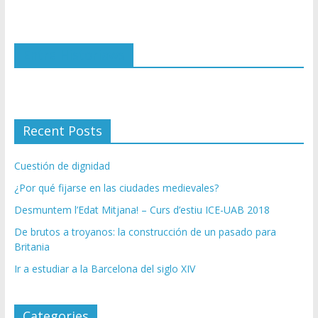
i
ó
n
Entre Historiaws
d
e
c
o
r
Recent Posts
r
e
Cuestión de dignidad
o
e
¿Por qué fijarse en las ciudades medievales?
l
Desmuntem l’Edat Mitjana! – Curs d’estiu ICE-UAB 2018
e
c
De brutos a troyanos: la construcción de un pasado para
t
Britania
r
Ir a estudiar a la Barcelona del siglo XIV
ó
n
i
Categories