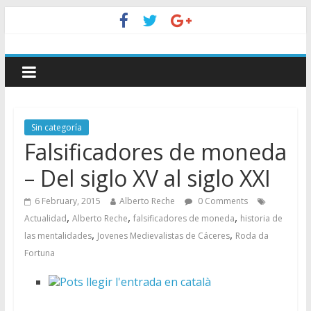
Sin categoría
Falsificadores de moneda
– Del siglo XV al siglo XXI
6 February, 2015
Alberto Reche
0 Comments
,
,
,
Actualidad
Alberto Reche
falsificadores de moneda
historia de
,
,
las mentalidades
Jovenes Medievalistas de Cáceres
Roda da
Fortuna