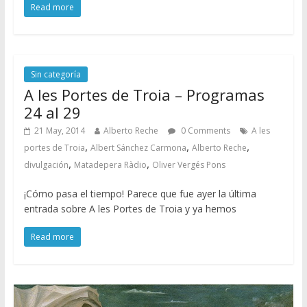
Read more
Sin categoría
A les Portes de Troia – Programas
24 al 29
21 May, 2014
Alberto Reche
0 Comments
A les
,
,
,
portes de Troia
Albert Sánchez Carmona
Alberto Reche
,
,
divulgación
Matadepera Ràdio
Oliver Vergés Pons
¡Cómo pasa el tiempo! Parece que fue ayer la última
entrada sobre A les Portes de Troia y ya hemos
Read more