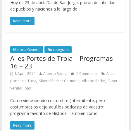
Hoy es 23 de abril. Día de San Jorge, patrón de infinidad
de pueblos y naciones a lo largo de
Read more
Historia General
Sin categoría
A les Portes de Troia – Programas
16 – 23
8 April, 2014
Alberto Reche
0 Comments
A les
,
,
,
portes de Troia
Albert Sánchez Carmona
Alberto Reche
Oliver
Vergés Pons
Como viene siendo costumbre (intermitente, pero
costumbre) os dejo aquí los podcasts de vuestro
programa favorito de Historia. También como
Read more