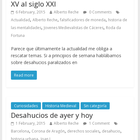
XV al siglo XXI
6 February, 2015
Alberto Reche
0 Comments
,
,
,
Actualidad
Alberto Reche
falsificadores de moneda
historia de
,
,
las mentalidades
Jovenes Medievalistas de Cáceres
Roda da
Fortuna
Parece que últimamente la actualidad me obliga a
rescatar temas. Si a principios de semana hablábamos
sobre desahucios paralizados en
Read more
Curiosidades
Historia Medieval
Sin categoría
Desahucios de ayer y hoy
1 February, 2015
Alberto Reche
1 Comment
,
,
,
,
Barcelona
Corona de Aragón
derechos sociales
desahucio
,
historia urbana
Joan I