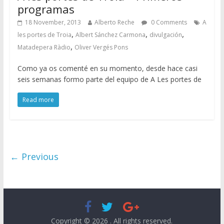
programas
18 November, 2013
Alberto Reche
0 Comments
A
,
,
,
les portes de Troia
Albert Sánchez Carmona
divulgación
,
Matadepera Ràdio
Oliver Vergés Pons
Como ya os comenté en su momento, desde hace casi
seis semanas formo parte del equipo de A Les portes de
Read more
← Previous
Copyright © 2026
. All rights reserved.