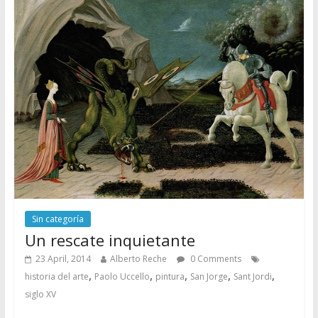
Sin categoría
Un rescate inquietante
23 April, 2014
Alberto Reche
0 Comments
,
,
,
,
,
historia del arte
Paolo Uccello
pintura
San Jorge
Sant Jordi
siglo XV