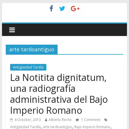
arte tardoantiguo
Antigüedad Tardía
La Notitita dignitatum,
una radiografía
administrativa del Bajo
Imperio Romano
4 October, 2013
Alberto Reche
1 Comment
,
,
,
Antigüedad Tardía
arte tardoantiguo
Bajo Imperio Romano