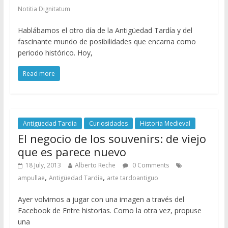
Notitia Dignitatum
Hablábamos el otro día de la Antigüedad Tardía y del
fascinante mundo de posibilidades que encarna como
periodo histórico. Hoy,
Read more
Antigüedad Tardía
Curiosidades
Historia Medieval
El negocio de los souvenirs: de viejo
que es parece nuevo
18 July, 2013
Alberto Reche
0 Comments
,
,
ampullae
Antigüedad Tardía
arte tardoantiguo
Ayer volvimos a jugar con una imagen a través del
Facebook de Entre historias. Como la otra vez, propuse
una