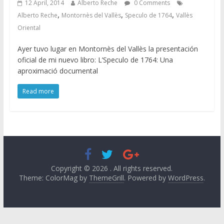
12 April, 2014
Alberto Reche
0 Comments
,
,
,
Alberto Reche
Montornès del Vallès
Speculo de 1764
Vallès
Oriental
Ayer tuvo lugar en Montornès del Vallès la presentación
oficial de mi nuevo libro: L’Speculo de 1764: Una
aproximació documental
Read more
Copyright © 2026
. All rights reserved.
Theme: ColorMag by
ThemeGrill
. Powered by
WordPress
.