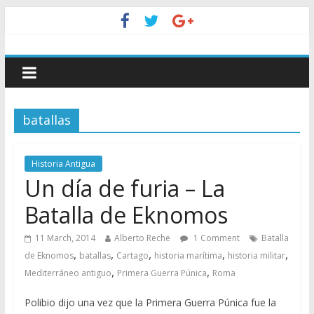
batallas
Historia Antigua
Un día de furia – La
Batalla de Eknomos
11 March, 2014
Alberto Reche
1 Comment
Batalla
,
,
,
,
,
de Eknomos
batallas
Cartago
historia marítima
historia militar
,
,
Mediterráneo antiguo
Primera Guerra Púnica
Roma
Polibio dijo una vez que la Primera Guerra Púnica fue la