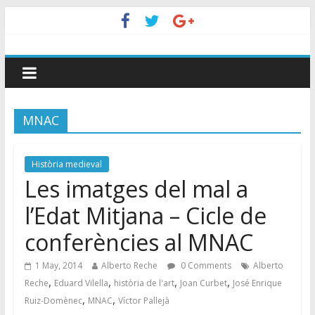
MNAC
Història medieval
Les imatges del mal a
l’Edat Mitjana – Cicle de
conferències al MNAC
1 May, 2014
Alberto Reche
0 Comments
Alberto
,
,
,
,
Reche
Eduard Vilella
història de l'art
Joan Curbet
José Enrique
,
,
Ruiz-Domènec
MNAC
Víctor Pallejà