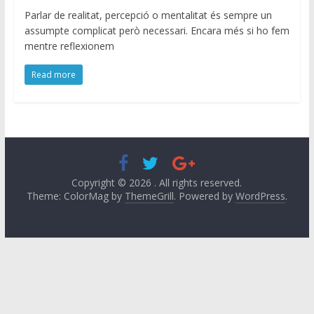
Parlar de realitat, percepció o mentalitat és sempre un
assumpte complicat però necessari. Encara més si ho fem
mentre reflexionem
Read more
Copyright © 2026
. All rights reserved.
Theme: ColorMag by
ThemeGrill
. Powered by
WordPress
.