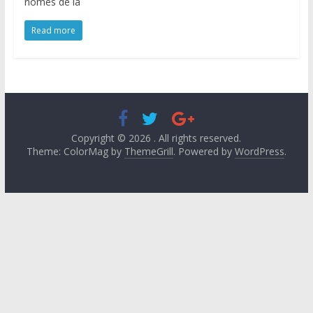
només de la
Read more
Copyright © 2026
. All rights reserved.
Theme: ColorMag by
ThemeGrill
. Powered by
WordPress
.