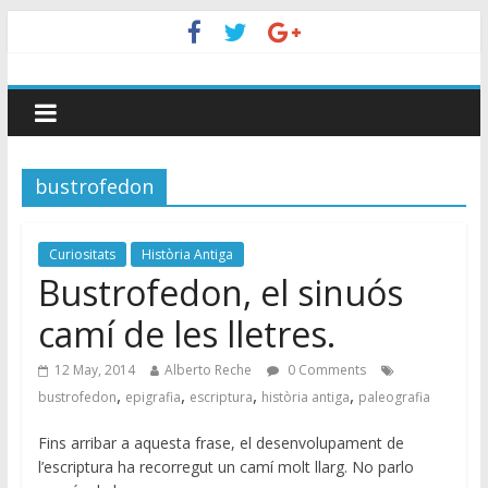
bustrofedon
Curiositats
Història Antiga
Bustrofedon, el sinuós
camí de les lletres.
12 May, 2014
Alberto Reche
0 Comments
,
,
,
,
bustrofedon
epigrafia
escriptura
història antiga
paleografia
Fins arribar a aquesta frase, el desenvolupament de
l’escriptura ha recorregut un camí molt llarg. No parlo