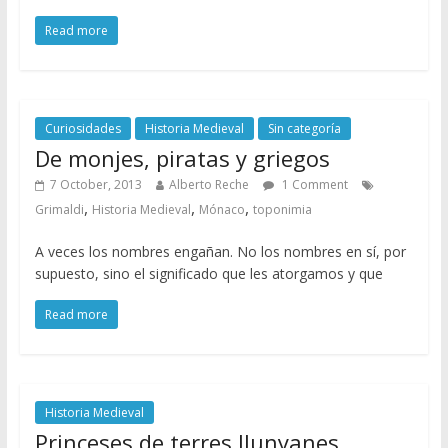
Read more
Curiosidades
Historia Medieval
Sin categoría
De monjes, piratas y griegos
7 October, 2013
Alberto Reche
1 Comment
,
,
,
Grimaldi
Historia Medieval
Mónaco
toponimia
A veces los nombres engañan. No los nombres en sí, por
supuesto, sino el significado que les atorgamos y que
Read more
Historia Medieval
Princeses de terres llunyanes