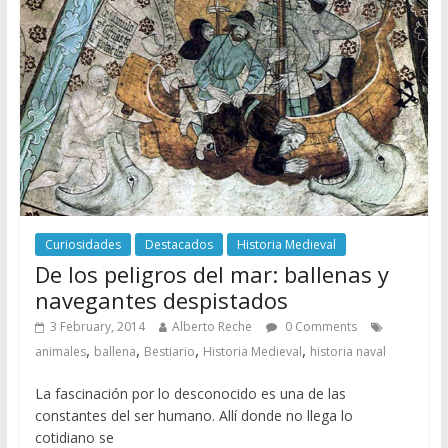
Curiosidades
Destacados
Historia Medieval
De los peligros del mar: ballenas y
navegantes despistados
3 February, 2014
Alberto Reche
0 Comments
,
,
,
,
animales
ballena
Bestiario
Historia Medieval
historia naval
La fascinación por lo desconocido es una de las
constantes del ser humano. Allí donde no llega lo
cotidiano se