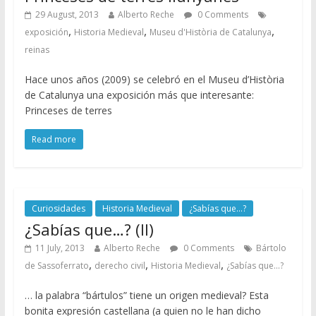
29 August, 2013
Alberto Reche
0 Comments
,
,
,
exposición
Historia Medieval
Museu d'Història de Catalunya
reinas
Hace unos años (2009) se celebró en el Museu d’Història
de Catalunya una exposición más que interesante:
Princeses de terres
Read more
Curiosidades
Historia Medieval
¿Sabías que...?
¿Sabías que…? (II)
11 July, 2013
Alberto Reche
0 Comments
Bártolo
,
,
,
de Sassoferrato
derecho civil
Historia Medieval
¿Sabías que...?
… la palabra “bártulos” tiene un origen medieval? Esta
bonita expresión castellana (a quien no le han dicho