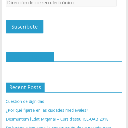
D
i
r
e
c
c
i
ó
n
Entre Historiaws
d
e
c
o
r
Recent Posts
r
e
Cuestión de dignidad
o
e
¿Por qué fijarse en las ciudades medievales?
l
Desmuntem l’Edat Mitjana! – Curs d’estiu ICE-UAB 2018
e
c
De brutos a troyanos: la construcción de un pasado para