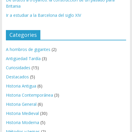
t
Britania
r
Ir a estudiar a la Barcelona del siglo XIV
ó
n
i
Categories
c
o
A hombros de gigantes
(2)
Antigüedad Tardía
(3)
Curiosidades
(15)
Destacados
(5)
Historia Antigua
(6)
Historia Contemporánea
(3)
Historia General
(6)
Historia Medieval
(30)
Historia Moderna
(5)
Métodos y temas
(2)