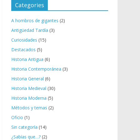
c
Categories
o
A hombros de gigantes
(2)
Antigüedad Tardía
(3)
Curiosidades
(15)
Destacados
(5)
Historia Antigua
(6)
Historia Contemporánea
(3)
Historia General
(6)
Historia Medieval
(30)
Historia Moderna
(5)
Métodos y temas
(2)
Oficio
(1)
Sin categoría
(14)
¿Sabías que…?
(2)