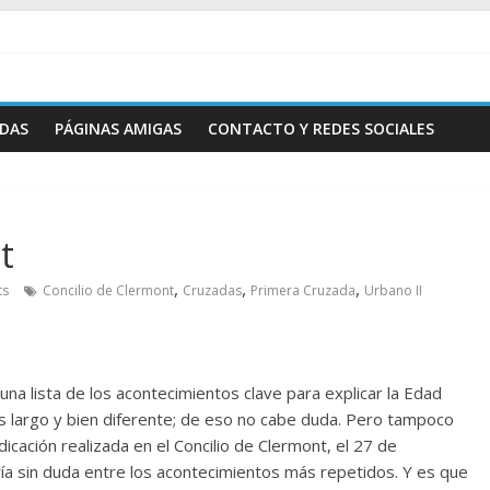
ADAS
PÁGINAS AMIGAS
CONTACTO Y REDES SOCIALES
t
,
,
,
ts
Concilio de Clermont
Cruzadas
Primera Cruzada
Urbano II
na lista de los acontecimientos clave para explicar la Edad
s largo y bien diferente; de eso no cabe duda. Pero tampoco
icación realizada en el Concilio de Clermont, el 27 de
ía sin duda entre los acontecimientos más repetidos. Y es que