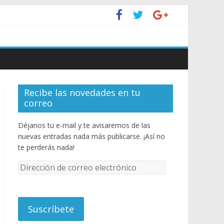
Recibe las novedades en tu
correo
Déjanos tu e-mail y te avisaremos de las
nuevas entradas nada más publicarse. ¡Así no
te perderás nada!
D
i
r
e
c
c