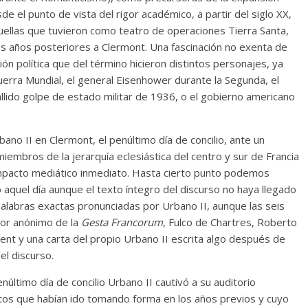
de el punto de vista del rigor académico, a partir del siglo XX,
uellas que tuvieron como teatro de operaciones Tierra Santa,
s años posteriores a Clermont. Una fascinación no exenta de
ón política que del término hicieron distintos personajes, ya
Guerra Mundial, el general Eisenhower durante la Segunda, el
lido golpe de estado militar de 1936, o el gobierno americano
no II en Clermont, el penúltimo día de concilio, ante un
iembros de la jerarquía eclesiástica del centro y sur de Francia
 impacto mediático inmediato. Hasta cierto punto podemos
o aquel día aunque el texto íntegro del discurso no haya llegado
alabras exactas pronunciadas por Urbano II, aunque las seis
tor anónimo de la
Gesta Francorum
, Fulco de Chartres, Roberto
gent y una carta del propio Urbano II escrita algo después de
el discurso.
núltimo día de concilio Urbano II cautivó a su auditorio
tos que habían ido tomando forma en los años previos y cuyo