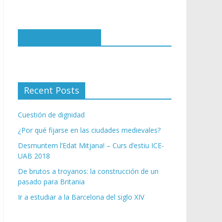
i
ó
n
Entre Historiaws
d
e
c
o
r
Recent Posts
r
e
Cuestión de dignidad
o
e
¿Por qué fijarse en las ciudades medievales?
l
Desmuntem l’Edat Mitjana! – Curs d’estiu ICE-
e
UAB 2018
c
t
De brutos a troyanos: la construcción de un
pasado para Britania
r
ó
Ir a estudiar a la Barcelona del siglo XIV
n
i