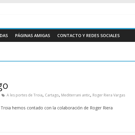
ADAS
PÁGINAS AMIGAS
CONTACTO Y REDES SOCIALES
go
,
,
,
A les portes de Troia
Cartago
Mediterrani antic
Roger Riera Vargas
 Troia hemos contado con la colaboración de Roger Riera