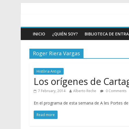
INICIO
¿QUIÉN SOY?
BIBLIOTECA DE ENTR
Roger Riera Vargas
Història Antiga
Los orígenes de Carta
7 February, 2014
Alberto Reche
0 Comments
En el programa de esta semana de A les Portes de
Read more