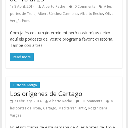
8 April, 2014
Alberto Reche
0 Comments
A les
,
,
,
portes de Troia
Albert Sánchez Carmona
Alberto Reche
Oliver
Vergés Pons
Com ja és costum (interminent però costum) us deixo
aquí els podcasts del vostre programa favorit d’Història.
També con altres
Read more
Història Antiga
Los orígenes de Cartago
7 February, 2014
Alberto Reche
0 Comments
A
,
,
,
les portes de Troia
Cartago
Mediterrani antic
Roger Riera
Vargas
En el programa de esta semana de A les Portes de Troia