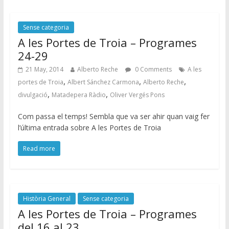
Sense categoria
A les Portes de Troia – Programes
24-29
21 May, 2014
Alberto Reche
0 Comments
A les
,
,
,
portes de Troia
Albert Sánchez Carmona
Alberto Reche
,
,
divulgació
Matadepera Ràdio
Oliver Vergés Pons
Com passa el temps! Sembla que va ser ahir quan vaig fer
l’última entrada sobre A les Portes de Troia
Read more
Història General
Sense categoria
A les Portes de Troia – Programes
del 16 al 23