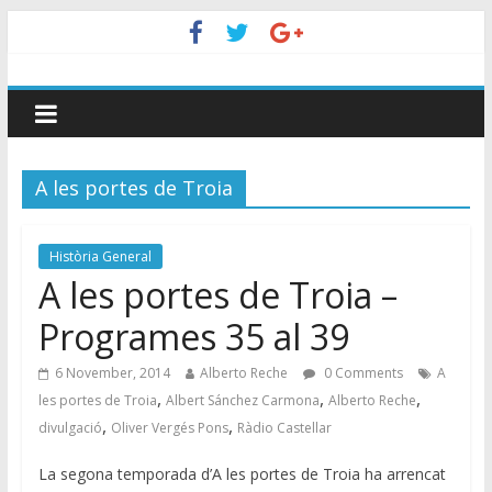
A les portes de Troia
Història General
A les portes de Troia –
Programes 35 al 39
6 November, 2014
Alberto Reche
0 Comments
A
,
,
,
les portes de Troia
Albert Sánchez Carmona
Alberto Reche
,
,
divulgació
Oliver Vergés Pons
Ràdio Castellar
La segona temporada d’A les portes de Troia ha arrencat