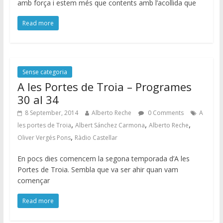
amb força i estem més que contents amb l’acollida que
Read more
Sense categoria
A les Portes de Troia – Programes
30 al 34
8 September, 2014
Alberto Reche
0 Comments
A
,
,
,
les portes de Troia
Albert Sánchez Carmona
Alberto Reche
,
Oliver Vergés Pons
Ràdio Castellar
En pocs dies comencem la segona temporada d’A les
Portes de Troia. Sembla que va ser ahir quan vam
començar
Read more