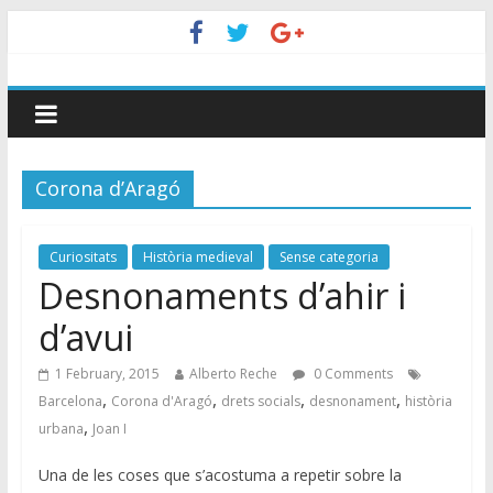
Corona d’Aragó
Curiositats
Història medieval
Sense categoria
Desnonaments d’ahir i
d’avui
1 February, 2015
Alberto Reche
0 Comments
,
,
,
,
Barcelona
Corona d'Aragó
drets socials
desnonament
història
,
urbana
Joan I
Una de les coses que s’acostuma a repetir sobre la