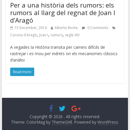
Per a una història dels rumors: els
rumors al llarg del regnat de Joan I
d’Aragó
15 December, 2014
Alberto Reche
0 Comments
,
,
,
Corona d'Aragó
Joan I
rumors
segle XIV
A vegades la Història transita per camins difícils de
rastrejar i es mou per indrets on els mecanismes clàssics
d’anàlisi
Read more
Copyright © 2026
. All rights reserved.
Theme: ColorMag by
ThemeGrill
. Powered by
WordPress
.