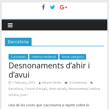
Barcelona
Curiositats
Història medieval
Sense categoria
Desnonaments d’ahir i
d’avui
1 February, 2015
Alberto Reche
0 Comments
,
,
,
,
Barcelona
Corona d'Aragó
drets socials
desnonament
història
,
urbana
Joan I
Una de les coses que s’acostuma a repetir sobre la