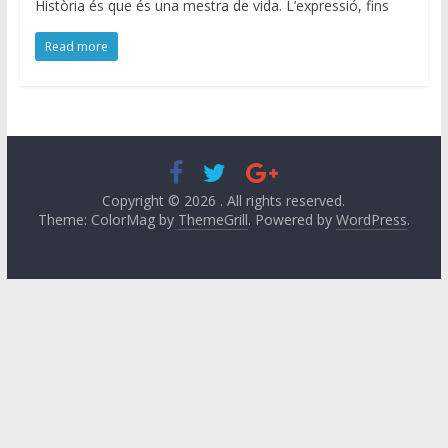
Història és que és una mestra de vida. L’expressió, fins
Read more
Copyright © 2026
. All rights reserved.
Theme: ColorMag by
ThemeGrill
. Powered by
WordPress
.