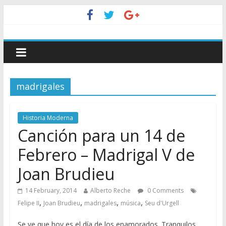
madrigales
Historia Moderna
Canción para un 14 de
Febrero – Madrigal V de
Joan Brudieu
14 February, 2014
Alberto Reche
0 Comments
,
,
,
,
Felipe II
Joan Brudieu
madrigales
música
Seu d'Urgell
Se ve que hoy es el día de los enamorados. Tranquilos,