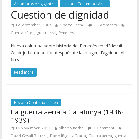
A hombros de gigantes
Historia Contemporánea
Cuestión de dignidad
12 September, 2018
Alberto Reche
0 Comments
,
,
Guerra aérea
guerra civil
Penedès
Nueva columna sobre historia del Penedès en el3devuit.
Os dejo la traducción después de la imagen. Dignidad. Al
fin y
Read more
Historia Contemporánea
La guerra aèria a Catalunya (1936-
1939)
16 November, 2013
Alberto Reche
1 Comment
,
,
,
David Gesalí Barrera
David Íñiguez Gracia
Guerra aérea
guerra