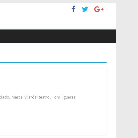
,
,
,
ndado
Marcel Vilarós
teatro
Toni Figueras