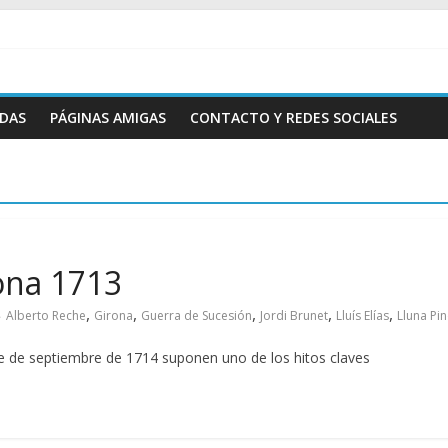
ADAS
PÁGINAS AMIGAS
CONTACTO Y REDES SOCIALES
rona 1713
,
,
,
,
,
Alberto Reche
Girona
Guerra de Sucesión
Jordi Brunet
Lluís Elías
Lluna Pi
e de septiembre de 1714 suponen uno de los hitos claves