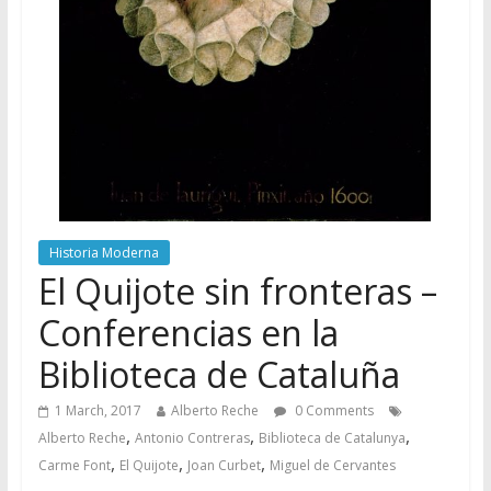
Historia Moderna
El Quijote sin fronteras –
Conferencias en la
Biblioteca de Cataluña
1 March, 2017
Alberto Reche
0 Comments
,
,
,
Alberto Reche
Antonio Contreras
Biblioteca de Catalunya
,
,
,
Carme Font
El Quijote
Joan Curbet
Miguel de Cervantes