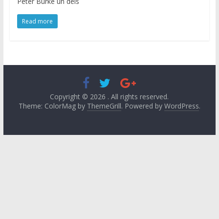
Peter Burke un dels
Read more
Copyright © 2026
. All rights reserved.
Theme: ColorMag by
ThemeGrill
. Powered by
WordPress
.