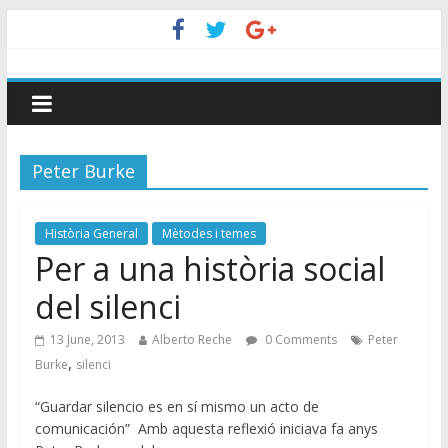
Peter Burke
Història General
Mètodes i temes
Per a una història social
del silenci
13 June, 2013
Alberto Reche
0 Comments
Peter
,
Burke
silenci
“Guardar silencio es en sí mismo un acto de
comunicación” Amb aquesta reflexió iniciava fa anys