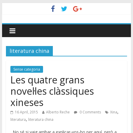
literatura china
Sense categoria
Les quatre grans
novel·les clàssiques
xineses
,
16 April, 2015
Alberto Reche
0 Comments
Xina
,
literatura
literatura china
No sé si vaig arribar a explicar-vos-ho per aquí, però a