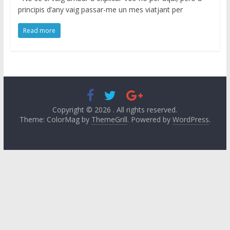
principis d’any vaig passar-me un mes viatjant per
Read more
Copyright © 2026
. All rights reserved.
Theme: ColorMag by
ThemeGrill
. Powered by
WordPress
.