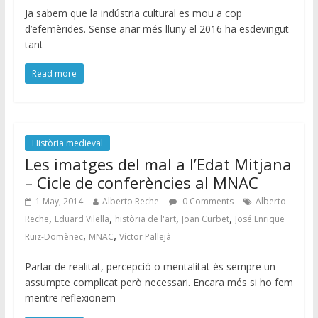
Ja sabem que la indústria cultural es mou a cop
d’efemèrides. Sense anar més lluny el 2016 ha esdevingut
tant
Read more
Història medieval
Les imatges del mal a l’Edat Mitjana
– Cicle de conferències al MNAC
1 May, 2014
Alberto Reche
0 Comments
Alberto
,
,
,
,
Reche
Eduard Vilella
història de l'art
Joan Curbet
José Enrique
,
,
Ruiz-Domènec
MNAC
Víctor Pallejà
Parlar de realitat, percepció o mentalitat és sempre un
assumpte complicat però necessari. Encara més si ho fem
mentre reflexionem