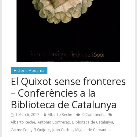
Història Moderna
El Quixot sense fronteres
– Conferències a la
Biblioteca de Catalunya
1 March, 2017
Alberto Reche
0 Comments
,
,
,
Alberto Reche
Antonio Contreras
Biblioteca de Catalunya
,
,
,
Carme Font
El Quijote
Joan Curbet
Miguel de Cervantes