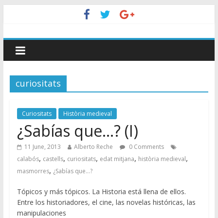
curiositats
Curiositats
Història medieval
¿Sabías que…? (I)
11 June, 2013
Alberto Reche
0 Comments
,
,
,
,
,
calabós
castells
curiositats
edat mitjana
història medieval
,
masmorres
¿Sabías que...?
Tópicos y más tópicos. La Historia está llena de ellos.
Entre los historiadores, el cine, las novelas históricas, las
manipulaciones