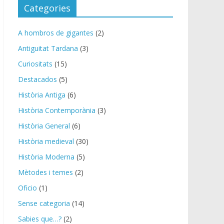
c
Categories
o
A hombros de gigantes
(2)
Antiguitat Tardana
(3)
Curiositats
(15)
Destacados
(5)
Història Antiga
(6)
Història Contemporània
(3)
Història General
(6)
Història medieval
(30)
Història Moderna
(5)
Mètodes i temes
(2)
Oficio
(1)
Sense categoria
(14)
Sabies que…?
(2)