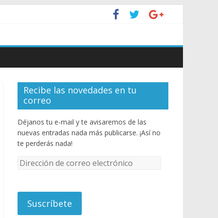
Recibe las novedades en tu
correo
Déjanos tu e-mail y te avisaremos de las
nuevas entradas nada más publicarse. ¡Así no
te perderás nada!
D
i
r
e
c
c