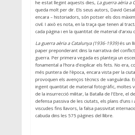
he estat llegint aquests dies,
La guerra aèria a
queda molt per dir. Els seus autors, David Gesalí
encara – historiadors, són potser els dos màxims
civil. I això es nota, en la traça que tenen al t
cada pàgina i en la quantitat de material d’arxi
La guerra aèria a Catalunya (1936-1939)
és un ll
paper preponderant dins la narrativa del conflict
guerra. Per primera vegada es planteja un escena
fonamental a l’hora d’explicar els fets. No era,
més puntera de l’època, encara vista per la ciutad
provoquen els avenços tècnics de vanguàrdia. 
ingent quantitat de material fotogràfic, moltes
de la insurrecció militar, la Batalla de l’Ebre, 
defensa passiva de les ciutats, els plans d’uns i
viscudes fins llavors, la falsa passivitat interna
cabuda dins les 575 pàgines del llibre.