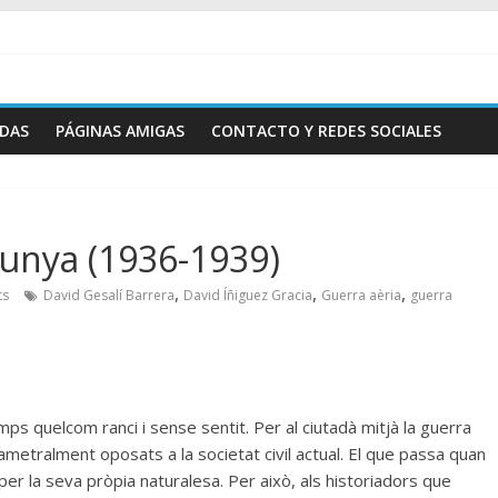
ADAS
PÁGINAS AMIGAS
CONTACTO Y REDES SOCIALES
lunya (1936-1939)
,
,
,
ts
David Gesalí Barrera
David Íñiguez Gracia
Guerra aèria
guerra
ps quelcom ranci i sense sentit. Per al ciutadà mitjà la guerra
iametralment oposats a la societat civil actual. El que passa quan
e per la seva pròpia naturalesa. Per això, als historiadors que