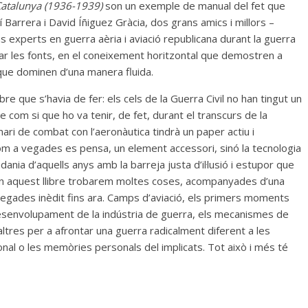
 Catalunya (1936-1939)
son un exemple de manual del fet que
 Barrera i David Íñiguez Gràcia, dos grans amics i millors –
 experts en guerra aèria i aviació republicana durant la guerra
ractar les fonts, en el coneixement horitzontal que demostren a
u que dominen d’una manera fluida.
ibre que s’havia de fer: els cels de la Guerra Civil no han tingut un
e com si que ho va tenir, de fet, durant el transcurs de la
ri de combat con l’aeronàutica tindrà un paper actiu i
 com a vegades es pensa, un element accessori, sinó la tecnologia
ania d’aquells anys amb la barreja justa d’il·lusió i estupor que
En aquest llibre trobarem moltes coses, acompanyades d’una
 vegades inèdit fins ara. Camps d’aviació, els primers moments
el desenvolupament de la indústria de guerra, els mecanismes de
 altres per a afrontar una guerra radicalment diferent a les
cional o les memòries personals del implicats. Tot això i més té