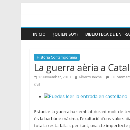
INICIO
¿QUIÉN SOY?
BIBLIOTECA DE ENTR
Història Contemporània
La guerra aèria a Cata
16 November, 2013
Alberto Reche
0 Commen
civil
Estudiar la guerra ha semblat durant molt de tem
és la barbàrie màxima, l’exaltació d’uns valors d
tota la resta falla i, per tant, una cte imperfect