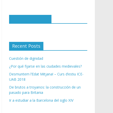
i
ó
n
Entre Historiaws
d
e
c
o
r
Recent Posts
r
e
Cuestión de dignidad
o
e
¿Por qué fijarse en las ciudades medievales?
l
Desmuntem l’Edat Mitjana! – Curs d’estiu ICE-
e
UAB 2018
c
t
De brutos a troyanos: la construcción de un
pasado para Britania
r
ó
Ir a estudiar a la Barcelona del siglo XIV
n
i