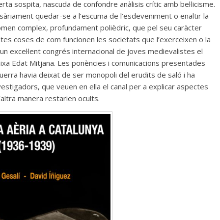
a sospita, nascuda de confondre anàlisis crític amb bel·licisme.
sàriament quedar-se a l’escuma de l’esdeveniment o enaltir la
enomen complex, profundament polièdric, que pel seu caràcter
tes coses de com funcionen les societats que l’exerceixen o la
 un excel·lent congrés internacional de joves medievalistes el
Baixa Edat Mitjana. Les ponències i comunicacions presentades
guerra havia deixat de ser monopoli del erudits de saló i ha
estigadors, que veuen en ella el canal per a explicar aspectes
’altra manera restarien ocults.