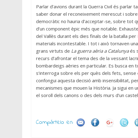
Parlar d’avions durant la Guerra Civil és parlar 
saber donar el reconeixement merescut i sobre els
democràtic no hauria d’acceptar-se, sobre tot qu
d’un component èpic més que notable. Exhaustes
del Vallès durant els dies finals de la batalla pe
materials incontestable. I tot i això tornaven una
grans virtuts de
La guerra aèria a Catalunya
és s
recurs d’afrontar el tema des de la vessant lacrim
bombardeigs aèries en particular. Es busca en to
s’interroga sobre els per quès dels fets, sense 
confongui aquesta decisió amb insensibilitat, però
mecanismes que mouen la Història. Ja sigui en un
el soroll dels canons o des dels murs d’un castell
Compártelo en: