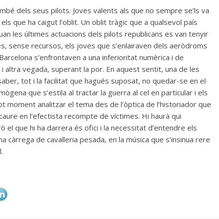
també dels seus pilots. Joves valents als que no sempre se’ls va
 que ha caigut l’oblit. Un oblit tràgic que a qualsevol país
an les últimes actuacions dels pilots republicans es van tenyir
, sense recursos, els joves que s’enlairaven dels aeròdroms
r Barcelona s’enfrontaven a una inferioritat numèrica i de
 i altra vegada, superant la por. En aquest sentit, una de les
aber, tot i la facilitat que hagués suposat, no quedar-se en el
ògena que s’estila al tractar la guerra al cel en particular i els
t moment analitzar el tema des de l’òptica de l’historiador que
caure en l’efectista recompte de víctimes. Hi haurà qui
 el que hi ha darrera és ofici i la necessitat d’entendre els
a càrrega de cavalleria pesada, en la música que s’insinua rere
.